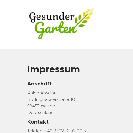
Skip
to
content
Mein gesunder Garten
Gestalte deinen Garten in Harmonie
Impressum
Anschrift
Ralph Absalon
Rüdinghauserstraße 101
58453 Witten
Deutschland
Kontakt
Telefon: +49 2302 16 92 00 3