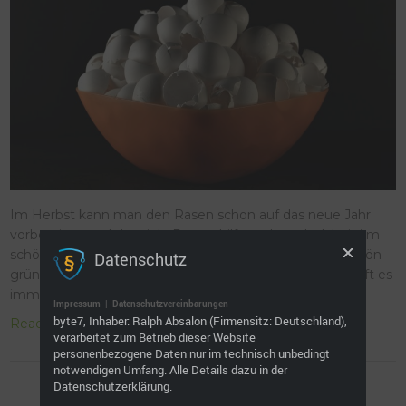
Im Herbst kann man den Rasen schon auf das neue Jahr
vorbereiten und der viele Regen hilft euch auch dabei. Am
schönsten ist er Rasen immer, wenn er dicht ist und schön
Datenschutz
grün ist. Damit er auch frei von Unkraut und Moos ist, hilft es
immer sehr, auf einen Gesunden Boden zu achten.
Impressum
|
Datenschutzvereinbarungen
byte7, Inhaber: Ralph Absalon (Firmensitz: Deutschland),
Read More »
verarbeitet zum Betrieb dieser Website
personenbezogene Daten nur im technisch unbedingt
notwendigen Umfang. Alle Details dazu in der
Datenschutzerklärung.